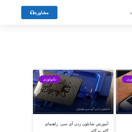
مشاوره
وژی
تکنولوژی
آموزش شابلون زدن آی سی: راهنمای
گام به گام