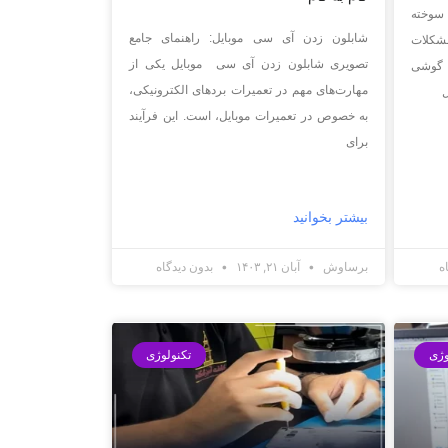
 سوخته
شابلون زدن آی سی موبایل: راهنمای جامع
شکلات
تصویری شابلون زدن آی سی موبایل یکی از
 گوشی
مهارت‌های مهم در تعمیرات بردهای الکترونیکی،
ل
به خصوص در تعمیرات موبایل، است. این فرآیند
برای
بیشتر بخوانید
ه
برساوش
آبان ۲۱, ۱۴۰۳
بدون دیدگاه
وژی
تکنولوژی