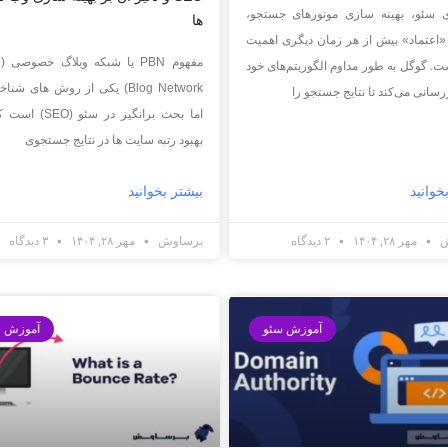
ی سئو، بهینه سازی موتورهای جستجو،
ها
اعتماد» بیش از هر زمان دیگری اهمیت
مف
ست. گوگل به طور مداوم الگوریتم‌های خود
Blog Network) یکی از روش های شن
زرسانی می‌کند تا نتایج جستجو را
اما بحث برانگیز در سئو
بهبود رتبه سایت ها در نتایج جستجوی
خوانید
بیشتر بخوانید
ش
مهر ۲۸, ۱۴۰۴
۲ دیدگاه
برساوش
مهر ۲۸, ۱۴۰۴
۳ دیدگاه
آموزش سئو
آموزش س