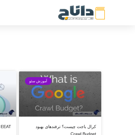
آموزش سئو
کرال باجت چیست؟ ترفندهای بهبود
EEAT چیست و در سئو به چه معناست؟
Crawl Budget