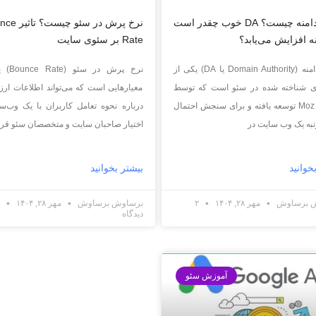
اعتبار دامنه چیست؟ DA خوب چقدر است
نرخ پرش در سئو چ
ه افزایش می‌یابد؟
Rate بر سئوی سایت
اعتبار دامنه (Domain Authority یا DA) یکی از
نرخ پرش در
ای شناخته شده در سئو است که توسط
معیارهایی است که می‌تواند اطلاعات ار
شرکت Moz توسعه یافته و برای سنجش احتمال
درباره نحوه تعامل کاربران با یک وب‌س
ه یک وب سایت در
اختیار صاحبان سایت و متخصصان سئو قرار
خوانید
بیشتر بخوانید
ش برساوش
مهر ۲۸, ۱۴۰۴
۲
برساوش برساوش
مهر ۲۸, ۱۴۰۴
ب
دیدگاه
آموزش سئو